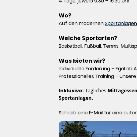
4 Tage, jeweils 9:30 – 15:30 Uhr
Wo?
Auf den modernen
Sportanlagen 
Welche Sportarten?
Basketball
,
Fußball
,
Tennis
,
Multis
Was bieten wir?
Individuelle Förderung – Egal ob
Professionelles Training – unser
Inklusive:
Tägliches
Mittagesse
Sportanlagen
.
Schreib eine
E-Mail
für eine auto