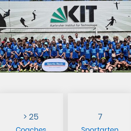
> 25
7
Coaches
Sportarten