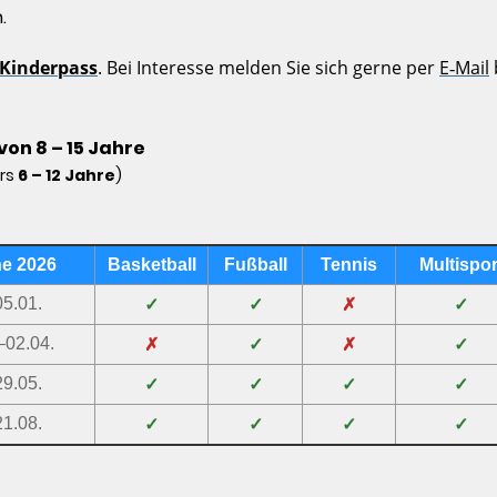
.
 Kinderpass
. Bei Interesse melden Sie sich gerne per
E‑Mail
von 8 – 15 Jahre
rs
6 – 12 Jahre
)
ne 2026
Basketball
Fußball
Tennis
Multispor
05.01.
✓
✓
✗
✓
–02.04.
✗
✓
✗
✓
29.05.
✓
✓
✓
✓
21.08.
✓
✓
✓
✓