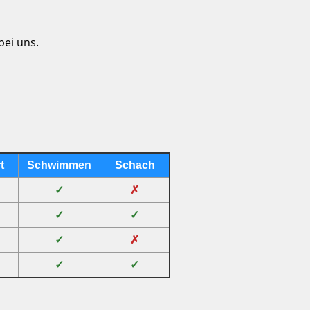
bei uns.
t
Schwimmen
Schach
✓
✗
✓
✓
✓
✗
✓
✓