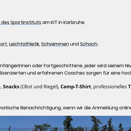
des Sportinstituts
am KIT in Karlsruhe.
port
,
Leichtathletik
,
Schwimmen
und
Schach
.
 AnfängerInnen oder Fortgeschrittene, jeder wird seinem 
e lizenzierten und erfahrenen Coaches sorgen für eine ho
n
,
Snacks
(Obst und Riegel),
Camp-T-Shirt
, professionelles
T
matische Benachrichtigung, wenn wir die Anmeldung online